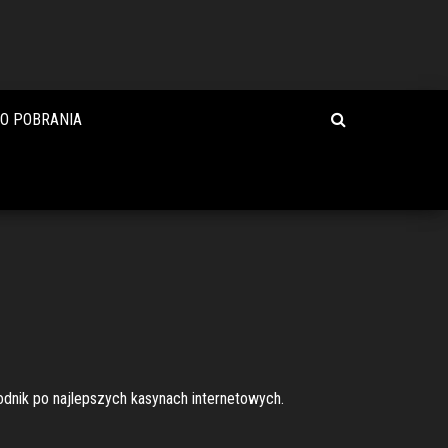
O POBRANIA
nik po najlepszych kasynach internetowych.