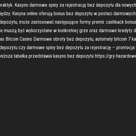
praktyk. Kasyno darmowe spiny za rejestrację bez depozytu dla nowych 
dzy. Kasyna online oferują bonus bez depozytu w postaci darmowych spi
 depozytu, może zastosować następujące formy premii: cashback bonus
óre muszą być wykorzystane w konkretnej grze oraz darmowe kredyty 
s Bitcoin Casino Darmowe obroty bez depozytu, automaty bitcoin 7 
depozytu czy darmowe spiny bez depozytu za rejestrację – promocja b
iższa tabelka przedstawia kasyno bez depozytu https://gry-hazardowe