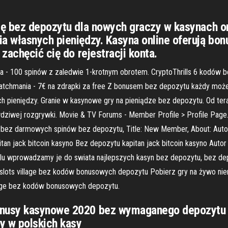
ę bez depozytu dla nowych graczy w kasynach onl
 własnych pieniędzy. Kasyna online oferują bon
zachęcić cię do rejestracji konta.
 - 100 spinów z zaledwie 1-krotnym obrotem. CryptoThrills 6 kodów b
tchmania - 7€ na zdrapki za free Z bonusem bez depozytu każdy moż
h pieniędzy. Granie w kasynowe gry na pieniądze bez depozytu. Od te
wdziwej rozgrywki. Movie & TV Forums - Member Profile > Profile Page.
 bez darmowych spinów bez depozytu, Title: New Member, About: Auto
 jack bitcoin kasyno Bez depozytu kapitan jack bitcoin kasyno Autor b
lu wprowadzamy je do swiata najlepszych kasyn bez depozytu, bez depo
slots village bez kodów bonusowych depozytu Pobierz gry na żywo nierd
llage bez kodów bonusowych depozytu.
usy kasynowe 2020 bez wymaganego depozytu - g
y w polskich kasy