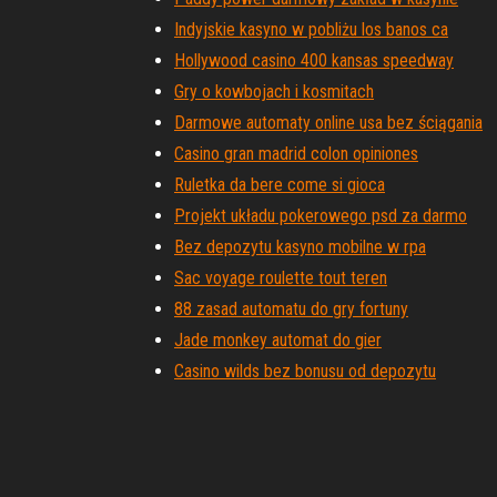
Indyjskie kasyno w pobliżu los banos ca
Hollywood casino 400 kansas speedway
Gry o kowbojach i kosmitach
Darmowe automaty online usa bez ściągania
Casino gran madrid colon opiniones
Ruletka da bere come si gioca
Projekt układu pokerowego psd za darmo
Bez depozytu kasyno mobilne w rpa
Sac voyage roulette tout teren
88 zasad automatu do gry fortuny
Jade monkey automat do gier
Casino wilds bez bonusu od depozytu
Dragon quest 8 nagród w kasynie