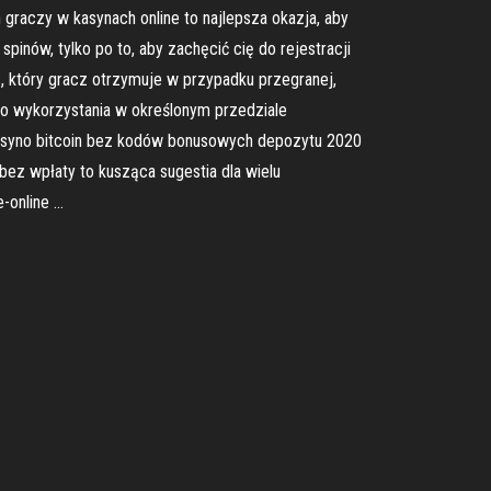
graczy w kasynach online to najlepsza okazja, aby
nów, tylko po to, aby zachęcić cię do rejestracji
, który gracz otrzymuje w przypadku przegranej,
do wykorzystania w określonym przedziale
kasyno bitcoin bez kodów bonusowych depozytu 2020
ez wpłaty to kusząca sugestia dla wielu
-online …